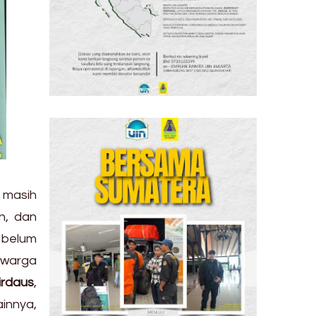
 masih
n, dan
 belum
 warga
irdaus
,
ainnya,