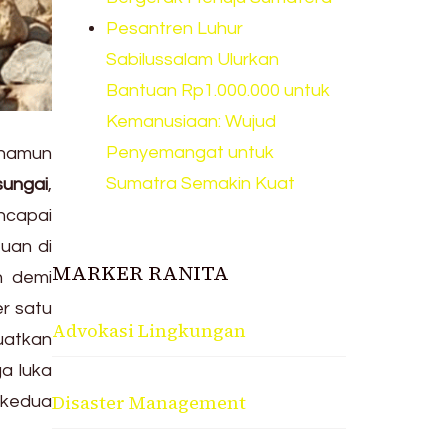
Pesantren Luhur
Sabilussalam Ulurkan
Bantuan Rp1.000.000 untuk
Kemanusiaan: Wujud
Penyemangat untuk
 namun
Sumatra Semakin Kuat
sungai
,
ncapai
tuan di
MARKER RANITA
h demi
r satu
Advokasi Lingkungan
uatkan
ga luka
Disaster Management
 kedua