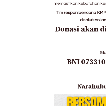
Antar
memastikan kebutuhan kes
Obat-
Obatan
Tim respon bencana KMP
untuk
disalurkan l
Warga
Donasi akan d
Agam
Sil
BNI 07331
Narahub