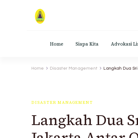
Ranita UIN Jakarta
Orgnisasi SAR, Disaster Management, dan 
Home
Siapa Kita
Advokasi L
Home
Disaster Management
Langkah Dua Sr
DISASTER MANAGEMENT
Langkah Dua S
Jakarta Antar 