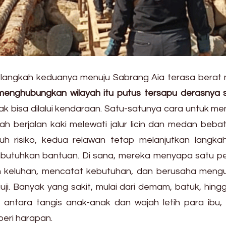
, langkah keduanya menuju Sabrang Aia terasa berat
enghubungkan wilayah itu putus tersapu derasnya 
 bisa dilalui kendaraan. Satu-satunya cara untuk me
ah berjalan kaki melewati jalur licin dan medan beba
nuh risiko, kedua relawan tetap melanjutkan langka
utuhkan bantuan. Di sana, mereka menyapa satu pe
 keluhan, mencatat kebutuhan, dan berusaha meng
ji. Banyak yang sakit, mulai dari demam, batuk, hing
i antara tangis anak-anak dan wajah letih para ibu,
beri harapan.