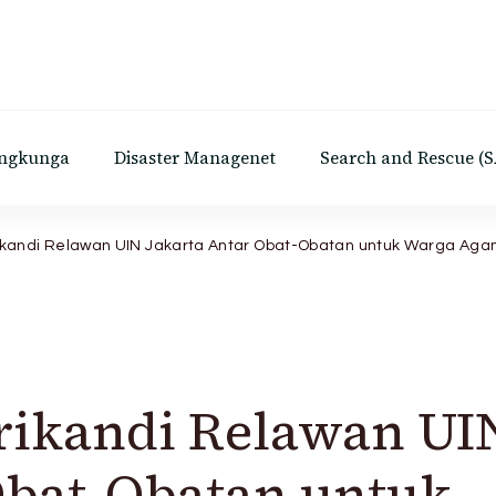
Lingkungan Hidup Universiatas Islam Negri Syarif Hida
ingkunga
Disaster Managenet
Search and Rescue (S
ikandi Relawan UIN Jakarta Antar Obat-Obatan untuk Warga Ag
rikandi Relawan UI
Obat-Obatan untuk