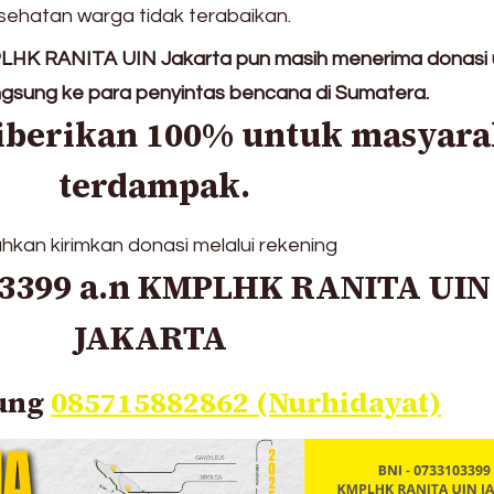
ehatan warga tidak terabaikan.
LHK RANITA UIN Jakarta pun masih menerima donasi 
angsung ke para penyintas bencana di Sumatera.
iberikan 100% untuk masyara
terdampak.
ahkan kirimkan donasi melalui rekening
03399 a.n KMPLHK RANITA UIN
JAKARTA
ung
085715882862 (Nurhidayat)