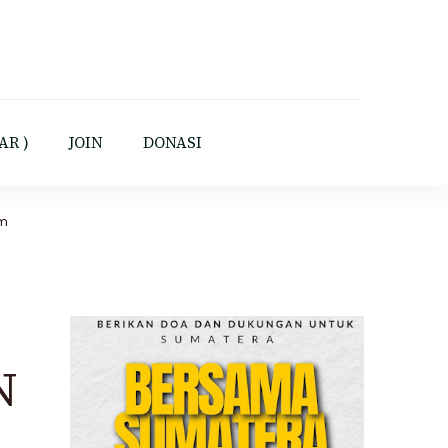
yatullah Jakarta
AR )
JOIN
DONASI
am
N