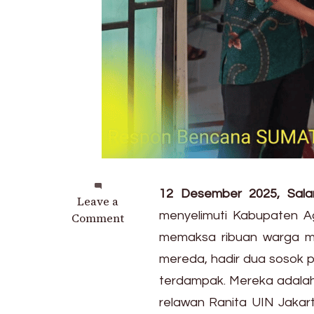
12 Desember 2025, Sala
on
Leave a
menyelimuti Kabupaten Ag
Langkah
Comment
Dua
memaksa ribuan warga me
Srikandi
mereda, hadir dua sosok
Relawan
terdampak. Mereka adala
UIN
Jakarta
relawan Ranita UIN Jakarta