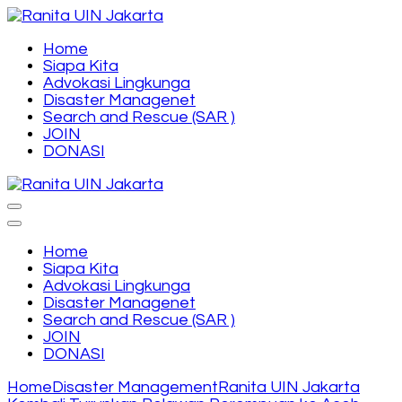
Skip
to
content
Orgnisasi SAR, Disaster Management, dan
Home
Ranita UIN Jakarta
(Press
Lingkungan Hidup Universiatas Islam Negri Syarif
Siapa Kita
Enter)
Hidayatullah Jakarta
Advokasi Lingkunga
Disaster Managenet
Search and Rescue (SAR )
JOIN
DONASI
Orgnisasi SAR, Disaster Management, dan
Ranita UIN Jakarta
Lingkungan Hidup Universiatas Islam Negri Syarif
Hidayatullah Jakarta
Home
Siapa Kita
Advokasi Lingkunga
Disaster Managenet
Search and Rescue (SAR )
JOIN
DONASI
Home
Disaster Management
Ranita UIN Jakarta