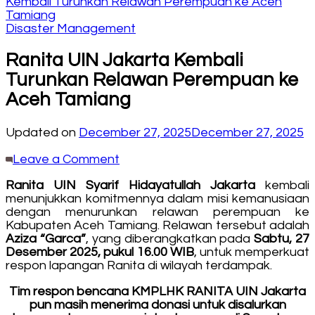
Kembali Turunkan Relawan Perempuan ke Aceh
Tamiang
Disaster Management
Ranita UIN Jakarta Kembali
Turunkan Relawan Perempuan ke
Aceh Tamiang
Updated on
December 27, 2025
December 27, 2025
on
Leave a Comment
Ranita
Ranita UIN Syarif Hidayatullah Jakarta
UIN
kembali
menunjukkan komitmennya dalam misi kemanusiaan
Jakarta
dengan menurunkan relawan perempuan ke
Kembali
Kabupaten Aceh Tamiang. Relawan tersebut adalah
Turunkan
Aziza “Garca”
, yang diberangkatkan pada
Relawan
Sabtu, 27
Desember 2025, pukul 16.00 WIB
Perempuan
, untuk memperkuat
respon lapangan Ranita di wilayah terdampak.
ke
Aceh
Tim respon bencana KMPLHK RANITA UIN Jakarta
Tamiang
pun masih menerima donasi untuk disalurkan