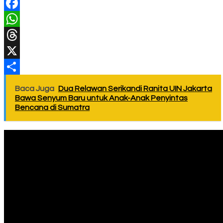
Facebook
WhatsApp
Threads
X
Share
Baca Juga
Dua Relawan Serikandi Ranita UIN Jakarta
Bawa Senyum Baru untuk Anak-Anak Penyintas
Bencana di Sumatra