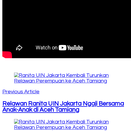
Post
Navigation
Previous Article
Relawan Ranita UIN Jakarta Ngaji Bersama
Anak-Anak di Aceh Tamiang