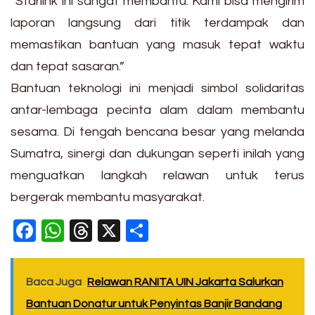
“Starlink ini sangat membantu. Kami bisa mengirim
laporan langsung dari titik terdampak dan
memastikan bantuan yang masuk tepat waktu
dan tepat sasaran.”
Bantuan teknologi ini menjadi simbol solidaritas
antar-lembaga pecinta alam dalam membantu
sesama. Di tengah bencana besar yang melanda
Sumatra, sinergi dan dukungan seperti inilah yang
menguatkan langkah relawan untuk terus
bergerak membantu masyarakat.
Facebook
WhatsApp
Threads
X
Share
Baca Juga
Relawan RANITA UIN Jakarta Salurkan
Bantuan Donatur untuk Penyintas Banjir Bandang