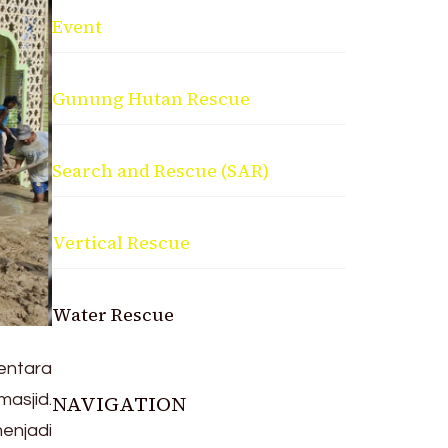
Event
Gunung Hutan Rescue
Search and Rescue (SAR)
Vertical Rescue
Water Rescue
mentara
masjid.
NAVIGATION
enjadi