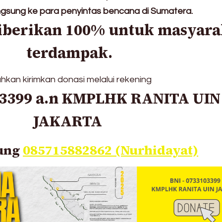
angsung ke para penyintas bencana di Sumatera.
iberikan 100% untuk masyara
terdampak.
ahkan kirimkan donasi melalui rekening
03399 a.n KMPLHK RANITA UIN
JAKARTA
ung
085715882862 (Nurhidayat)