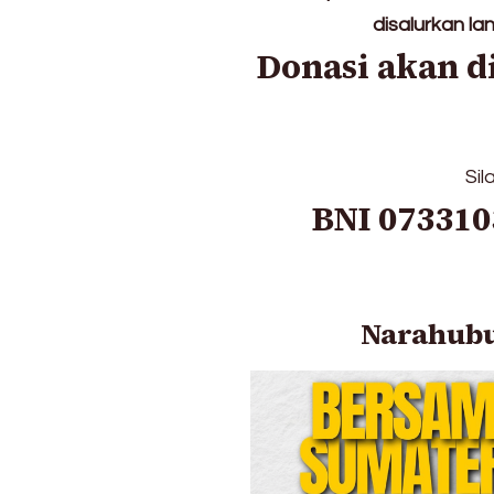
Relawan
disalurkan l
Ranita
Donasi akan d
UIN
Jakarta
dan
Warga
Pulihkan
Sil
Masjid
BNI 07331
Tercinta
Narahub