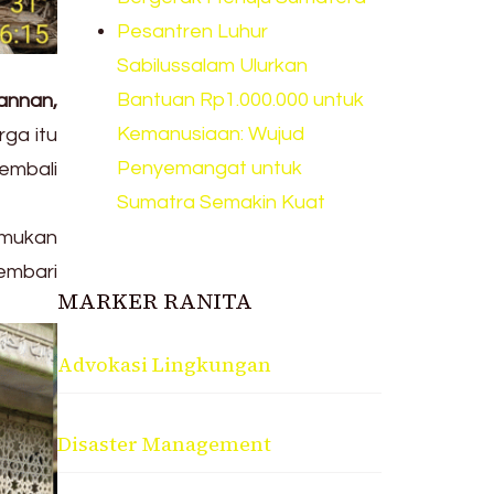
Pesantren Luhur
Sabilussalam Ulurkan
Bantuan Rp1.000.000 untuk
annan,
Kemanusiaan: Wujud
ga itu
Penyemangat untuk
embali
Sumatra Semakin Kuat
emukan
embari
MARKER RANITA
Advokasi Lingkungan
Disaster Management