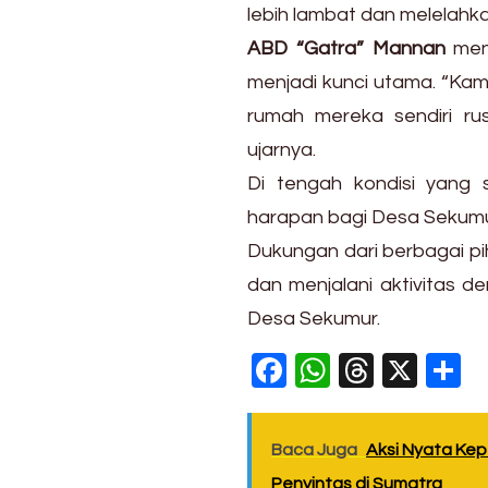
lebih lambat dan melelahka
ABD “Gatra” Mannan
meng
menjadi kunci utama. “Kami 
rumah mereka sendiri ru
ujarnya.
Di tengah kondisi yang
harapan bagi Desa Sekumu
Dukungan dari berbagai p
dan menjalani aktivitas d
Desa Sekumur.
Facebook
WhatsAp
Thread
X
S
Baca Juga
Aksi Nyata Kep
Penyintas di Sumatra