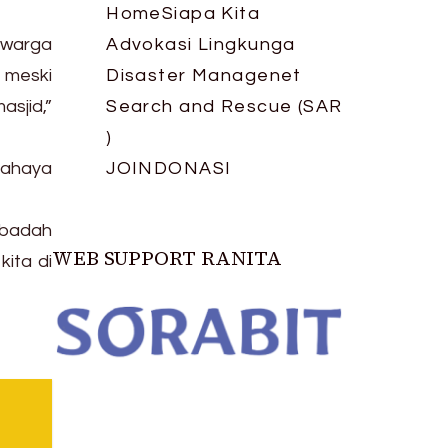
Home
Siapa Kita
 warga
Advokasi Lingkunga
, meski
Disaster Managenet
sjid,”
Search and Rescue (SAR
)
cahaya
JOIN
DONASI
ibadah
WEB SUPPORT RANITA
kita di