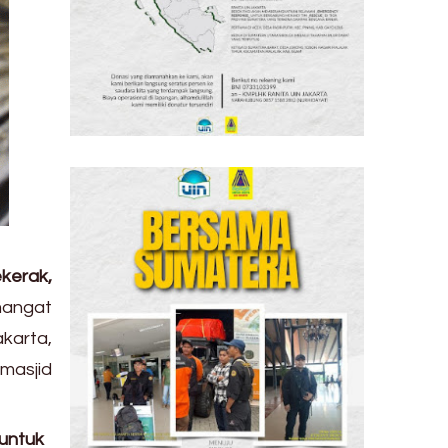
kerak,
mangat
akarta,
masjid
untuk