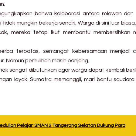
n.
ungkapkan bahwa kolaborasi antara relawan dan
tidak mungkin bekerja sendiri. Warga di sini luar biasa
sak, mereka tetap ikut membantu membersihkan ma
 serba terbatas, semangat kebersamaan menjadi 
r. Namun pemulihan masih panjang.
ihak sangat dibutuhkan agar warga dapat kembali ber
engan layak. Sumatra memanggil, mari bantu saudara 
p
s
hare
edulian Pelajar: SMAN 2 Tangerang Selatan Dukung Para