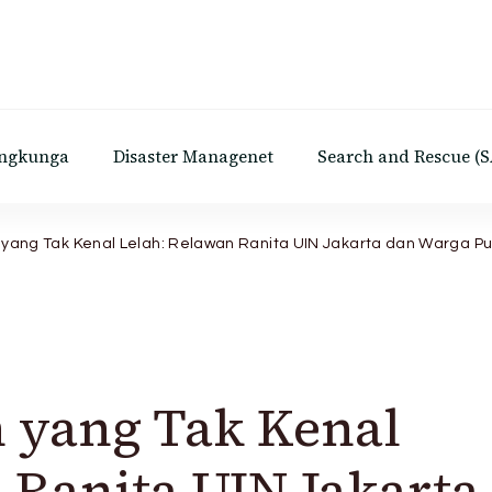
Lingkungan Hidup Universiatas Islam Negri Syarif Hida
ingkunga
Disaster Managenet
Search and Rescue (S
ang Tak Kenal Lelah: Relawan Ranita UIN Jakarta dan Warga Pul
 yang Tak Kenal
 Ranita UIN Jakarta