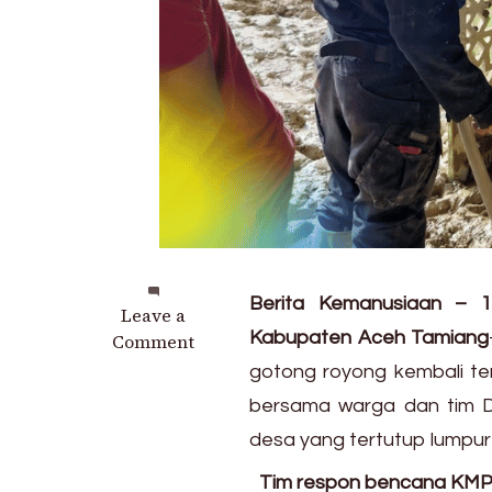
Berita Kemanusiaan – 
on
Leave a
Kabupaten Aceh Tamiang
Tangan-
Comment
Tangan
gotong royong kembali ter
yang
bersama warga dan tim 
Tak
desa yang tertutup lumpur 
Kenal
Lelah:
Tim respon bencana KMP