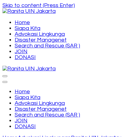
Skip to content (Press Enter)
Orgnisasi SAR, Disaster Management, dan
Home
Ranita UIN Jakarta
Lingkungan Hidup Universiatas Islam Negri Syarif
Siapa Kita
Hidayatullah Jakarta
Advokasi Lingkunga
Disaster Managenet
Search and Rescue (SAR )
JOIN
DONASI
Orgnisasi SAR, Disaster Management, dan
Ranita UIN Jakarta
Lingkungan Hidup Universiatas Islam Negri Syarif
Hidayatullah Jakarta
Home
Siapa Kita
Advokasi Lingkunga
Disaster Managenet
Search and Rescue (SAR )
JOIN
DONASI